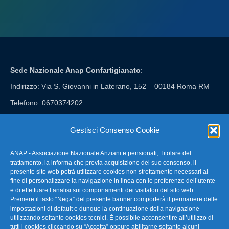
Sede Nazionale Anap Confartigianato
:
Indirizzo: Via S. Giovanni in Laterano, 152 – 00184 Roma RM
Telefono: 0670374202
E-mail: anap@confartigianato.it
Gestisci Consenso Cookie
ANAP - Associazione Nazionale Anziani e pensionati, Titolare del
FAQ – Domande Frequenti
trattamento, la informa che previa acquisizione del suo consenso, il
presente sito web potrà utilizzare cookies non strettamente necessari al
fine di personalizzare la navigazione in linea con le preferenze dell’utente
La nostra Newsletter
e di effettuare l’analisi sui comportamenti dei visitatori del sito web.
Premere il tasto “Nega” del presente banner comporterà il permanere delle
Link Utili
impostazioni di default e dunque la continuazione della navigazione
utilizzando soltanto cookies tecnici. È possibile acconsentire all’utilizzo di
tutti i cookies cliccando su “Accetta” oppure abilitarne soltanto alcuni