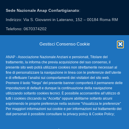
Sede Nazionale Anap Confartigianato
:
Indirizzo: Via S. Giovanni in Laterano, 152 – 00184 Roma RM
Telefono: 0670374202
E-mail: anap@confartigianato.it
Gestisci Consenso Cookie
ANAP - Associazione Nazionale Anziani e pensionati, Titolare del
FAQ – Domande Frequenti
trattamento, la informa che previa acquisizione del suo consenso, il
presente sito web potrà utilizzare cookies non strettamente necessari al
fine di personalizzare la navigazione in linea con le preferenze dell’utente
La nostra Newsletter
e di effettuare l’analisi sui comportamenti dei visitatori del sito web.
Premere il tasto “Nega” del presente banner comporterà il permanere delle
Link Utili
impostazioni di default e dunque la continuazione della navigazione
utilizzando soltanto cookies tecnici. È possibile acconsentire all’utilizzo di
tutti i cookies cliccando su “Accetta” oppure abilitarne soltanto alcuni
TG Confartigianato
esprimendo le proprie preferenze nella sezione “Visualizza le preferenze”
Per maggiori informazioni sui cookie e per informazioni sul trattamento dei
Privacy & Cookie Policy
dati personali è possibile consultare la
privacy policy & Cookie Policy
;