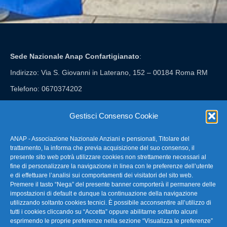
Sede Nazionale Anap Confartigianato
:
Indirizzo: Via S. Giovanni in Laterano, 152 – 00184 Roma RM
Telefono: 0670374202
E-mail: anap@confartigianato.it
Gestisci Consenso Cookie
ANAP - Associazione Nazionale Anziani e pensionati, Titolare del
FAQ – Domande Frequenti
trattamento, la informa che previa acquisizione del suo consenso, il
presente sito web potrà utilizzare cookies non strettamente necessari al
fine di personalizzare la navigazione in linea con le preferenze dell’utente
La nostra Newsletter
e di effettuare l’analisi sui comportamenti dei visitatori del sito web.
Premere il tasto “Nega” del presente banner comporterà il permanere delle
Link Utili
impostazioni di default e dunque la continuazione della navigazione
utilizzando soltanto cookies tecnici. È possibile acconsentire all’utilizzo di
tutti i cookies cliccando su “Accetta” oppure abilitarne soltanto alcuni
TG Confartigianato
esprimendo le proprie preferenze nella sezione “Visualizza le preferenze”