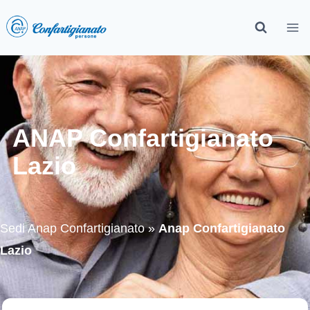
ANAP Confartigianato
Lazio
Sedi Anap Confartigianato
»
Anap Confartigianato
Lazio