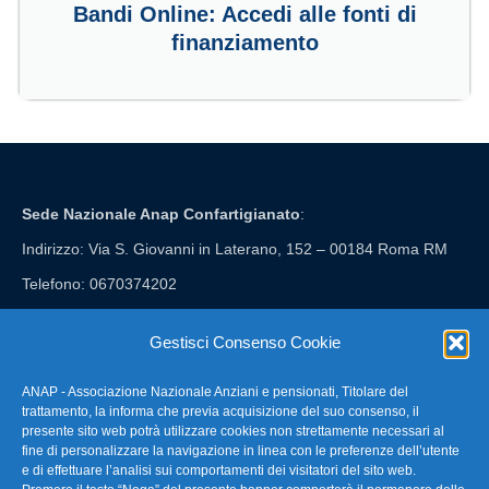
Bandi Online: Accedi alle fonti di
finanziamento
Sede Nazionale Anap Confartigianato
:
Indirizzo: Via S. Giovanni in Laterano, 152 – 00184 Roma RM
Telefono: 0670374202
E-mail: anap@confartigianato.it
Gestisci Consenso Cookie
ANAP - Associazione Nazionale Anziani e pensionati, Titolare del
FAQ – Domande Frequenti
trattamento, la informa che previa acquisizione del suo consenso, il
presente sito web potrà utilizzare cookies non strettamente necessari al
fine di personalizzare la navigazione in linea con le preferenze dell’utente
La nostra Newsletter
e di effettuare l’analisi sui comportamenti dei visitatori del sito web.