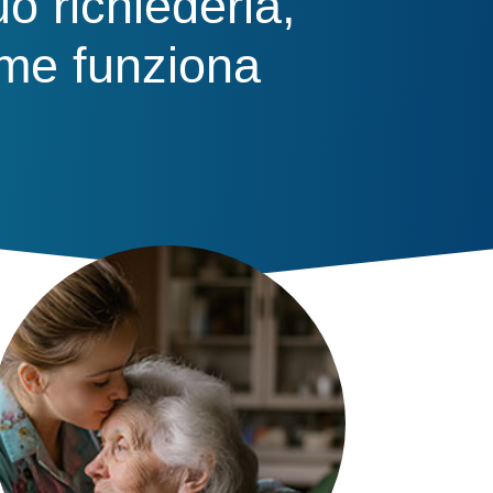
uò richiederla,
ome funziona