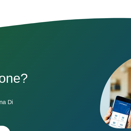
sone?
ona Di