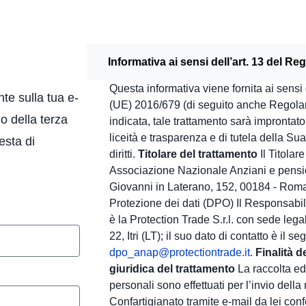
Informativa ai sensi dell’art. 13 del 
Questa informativa viene fornita ai sensi
nte sulla tua e-
(UE) 2016/679 (di seguito anche Regola
o della terza
indicata, tale trattamento sarà improntato 
liceità e trasparenza e di tutela della Su
esta di
diritti.
Titolare del trattamento
Il Titola
Associazione Nazionale Anziani e pensio
Giovanni in Laterano, 152, 00184 - Rom
Protezione dei dati (DPO) Il Responsabil
è la Protection Trade S.r.l. con sede lega
22, Itri (LT); il suo dato di contatto è il s
dpo_anap@protectiontrade.it
.
Finalità d
giuridica del trattamento
La raccolta ed
personali sono effettuati per l’invio dell
Confartigianato tramite e-mail da lei conf