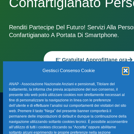
Confartigianato Per
Renditi Partecipe Del Futuro! Servizi Alla Pers
Confartigianato A Portata Di Smartphone.
E' Gratuita! Approfittane ora
Gestisci Consenso Cookie
ANAP - Associazione Nazionale Anziani e pensionati, Titolare del
trattamento, la informa che previa acquisizione del suo consenso, il
presente sito web potrà utilizzare cookies non strettamente necessari al
fine di personalizzare la navigazione in linea con le preferenze
dell’utente e di effettuare l’analisi sui comportamenti dei visitatori del sito
FAQ – Domande 
web. Premere il tasto “Nega” del presente banner comporterà il
Sede Nazionale Anap Confartigianato
:
permanere delle impostazioni di default e dunque la continuazione della
Indirizzo: Via S. Giovanni in Laterano,
navigazione utilizzando soltanto cookies tecnici. È possibile acconsentire
La nostra Newsle
all’utilizzo di tutti i cookies cliccando su “Accetta” oppure abilitarne
152 – 00184 Roma RM
soltanto alcuni esprimendo le proprie preferenze nella sezione