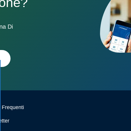
sone?
ona Di
Frequenti
tter