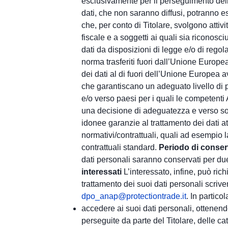
esclusivamente per il perseguimento delle
dati, che non saranno diffusi, potranno e
che, per conto di Titolare, svolgono attivi
fiscale e a soggetti ai quali sia riconosci
dati da disposizioni di legge e/o di regol
norma trasferiti fuori dall’Unione Europe
dei dati al di fuori dell’Unione Europea 
che garantiscano un adeguato livello di 
e/o verso paesi per i quali le competent
una decisione di adeguatezza e verso so
idonee garanzie al trattamento dei dati a
normativi/contrattuali, quali ad esempio l
contrattuali standard.
Periodo di conser
dati personali saranno conservati per du
interessati
L’interessato, infine, può ric
trattamento dei suoi dati personali scrive
dpo_anap@protectiontrade.it
. In particol
accedere ai suoi dati personali, ottenend
perseguite da parte del Titolare, delle cat