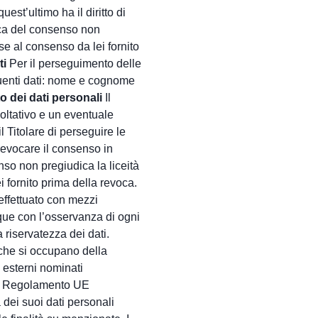
uest’ultimo ha il diritto di
oca del consenso non
ase al consenso da lei fornito
ti
Per il perseguimento delle
seguenti dati: nome e cognome
o dei dati personali
Il
acoltativo e un eventuale
il Titolare di perseguire le
i revocare il consenso in
so non pregiudica la liceità
i fornito prima della revoca.
 effettuato con mezzi
ue con l’osservanza di ogni
 riservatezza dei dati.
che si occupano della
 esterni nominati
del Regolamento UE
dei suoi dati personali