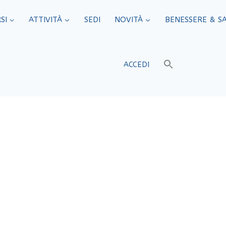
SI
ATTIVITÀ
SEDI​
NOVITÀ
BENESSERE & S
ACCEDI
ANAP Confartigi