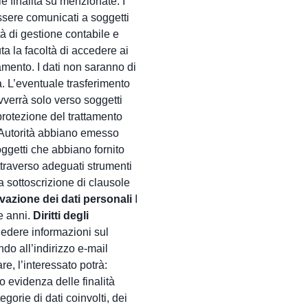
 finalità su menzionate. I
ssere comunicati a soggetti
tà di gestione contabile e
uta la facoltà di accedere ai
amento. I dati non saranno di
a. L’eventuale trasferimento
avverrà solo verso soggetti
protezione del trattamento
i Autorità abbiano emesso
ggetti che abbiano fornito
ttraverso adeguati strumenti
a sottoscrizione di clausole
vazione dei dati personali
I
e anni.
Diritti degli
hiedere informazioni sul
ndo all’indirizzo e-mail
are, l’interessato potrà:
o evidenza delle finalità
egorie di dati coinvolti, dei