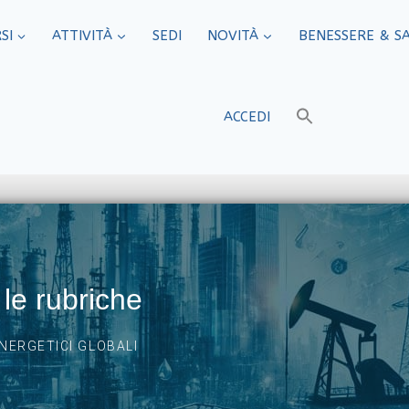
SI
ATTIVITÀ
SEDI​
NOVITÀ
BENESSERE & S
ACCEDI
 le rubriche
ENERGETICI GLOBALI