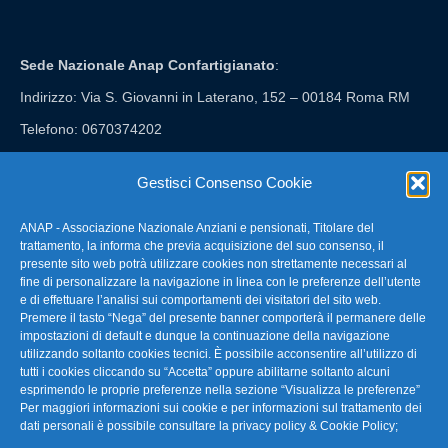
Sede Nazionale Anap Confartigianato
:
Indirizzo: Via S. Giovanni in Laterano, 152 – 00184 Roma RM
Telefono: 0670374202
E-mail: anap@confartigianato.it
Gestisci Consenso Cookie
ANAP - Associazione Nazionale Anziani e pensionati, Titolare del
FAQ – Domande Frequenti
trattamento, la informa che previa acquisizione del suo consenso, il
presente sito web potrà utilizzare cookies non strettamente necessari al
fine di personalizzare la navigazione in linea con le preferenze dell’utente
La nostra Newsletter
e di effettuare l’analisi sui comportamenti dei visitatori del sito web.
Premere il tasto “Nega” del presente banner comporterà il permanere delle
Link Utili
impostazioni di default e dunque la continuazione della navigazione
utilizzando soltanto cookies tecnici. È possibile acconsentire all’utilizzo di
tutti i cookies cliccando su “Accetta” oppure abilitarne soltanto alcuni
TG Confartigianato
esprimendo le proprie preferenze nella sezione “Visualizza le preferenze”
Per maggiori informazioni sui cookie e per informazioni sul trattamento dei
Privacy & Cookie Policy
dati personali è possibile consultare la
privacy policy & Cookie Policy
;