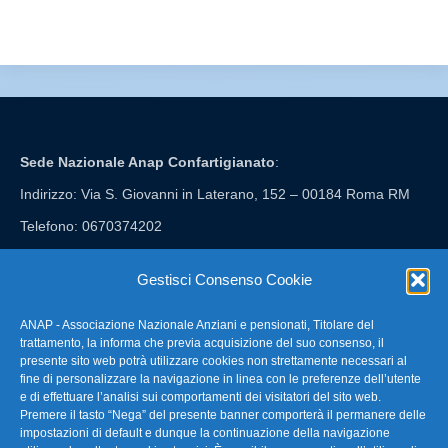
Sede Nazionale Anap Confartigianato
:
Indirizzo: Via S. Giovanni in Laterano, 152 – 00184 Roma RM
Telefono: 0670374202
E-mail: anap@confartigianato.it
Gestisci Consenso Cookie
ANAP - Associazione Nazionale Anziani e pensionati, Titolare del
FAQ – Domande Frequenti
trattamento, la informa che previa acquisizione del suo consenso, il
presente sito web potrà utilizzare cookies non strettamente necessari al
fine di personalizzare la navigazione in linea con le preferenze dell’utente
La nostra Newsletter
e di effettuare l’analisi sui comportamenti dei visitatori del sito web.
Premere il tasto “Nega” del presente banner comporterà il permanere delle
Link Utili
impostazioni di default e dunque la continuazione della navigazione