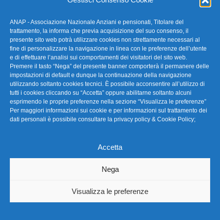
ANAP - Associazione Nazionale Anziani e pensionati, Titolare del
FAQ – Domande Frequenti
trattamento, la informa che previa acquisizione del suo consenso, il
presente sito web potrà utilizzare cookies non strettamente necessari al
fine di personalizzare la navigazione in linea con le preferenze dell’utente
La nostra Newsletter
e di effettuare l’analisi sui comportamenti dei visitatori del sito web.
Premere il tasto “Nega” del presente banner comporterà il permanere delle
Link Utili
impostazioni di default e dunque la continuazione della navigazione
utilizzando soltanto cookies tecnici. È possibile acconsentire all’utilizzo di
tutti i cookies cliccando su “Accetta” oppure abilitarne soltanto alcuni
TG Confartigianato
esprimendo le proprie preferenze nella sezione “Visualizza le preferenze”
Per maggiori informazioni sui cookie e per informazioni sul trattamento dei
Privacy & Cookie Policy
dati personali è possibile consultare la
privacy policy & Cookie Policy
;
Accetta
Seguici
Nega
Visualizza le preferenze