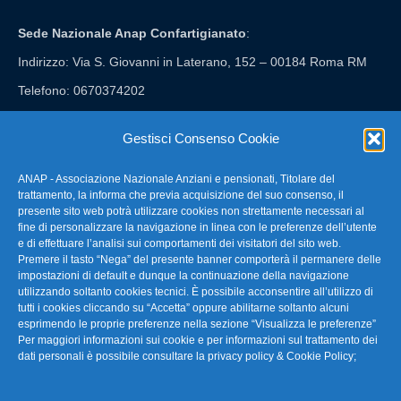
Sede Nazionale Anap Confartigianato
:
Indirizzo: Via S. Giovanni in Laterano, 152 – 00184 Roma RM
Telefono: 0670374202
E-mail: anap@confartigianato.it
Gestisci Consenso Cookie
ANAP - Associazione Nazionale Anziani e pensionati, Titolare del
FAQ – Domande Frequenti
trattamento, la informa che previa acquisizione del suo consenso, il
presente sito web potrà utilizzare cookies non strettamente necessari al
fine di personalizzare la navigazione in linea con le preferenze dell’utente
La nostra Newsletter
e di effettuare l’analisi sui comportamenti dei visitatori del sito web.
Premere il tasto “Nega” del presente banner comporterà il permanere delle
Link Utili
impostazioni di default e dunque la continuazione della navigazione
utilizzando soltanto cookies tecnici. È possibile acconsentire all’utilizzo di
tutti i cookies cliccando su “Accetta” oppure abilitarne soltanto alcuni
TG Confartigianato
esprimendo le proprie preferenze nella sezione “Visualizza le preferenze”
Per maggiori informazioni sui cookie e per informazioni sul trattamento dei
Privacy & Cookie Policy
dati personali è possibile consultare la
privacy policy & Cookie Policy
;