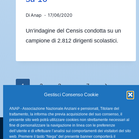
Di
Anap
17/06/2020
Un’indagine del Censis condotta su un
campione di 2.812 dirigenti scolastici.
1
2
3
…
7
Gestisci Consenso Cookie
ANAP - Associazione Nazionale Anziani e pensionati, Titolare del
trattamento, la informa che previa acquisizione del suo consenso, il
presente sito web potrà utilizzare cookies non strettamente necessari al
fine di personalizzare la navigazione in linea con le preferenze
dell’utente e di effettuare l’analisi sui comportamenti dei visitatori del sito
FAQ – Domande 
web. Premere il tasto “Nega” del presente banner comporterà il
Sede Nazionale Anap Confartigianato
: