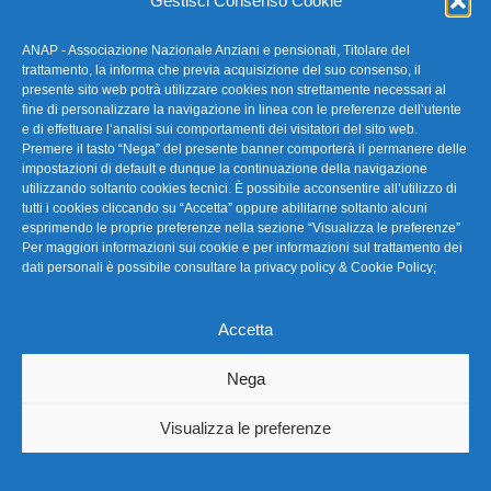
Gestisci Consenso Cookie
ANAP - Associazione Nazionale Anziani e pensionati, Titolare del
FAQ – Domande Frequenti
trattamento, la informa che previa acquisizione del suo consenso, il
presente sito web potrà utilizzare cookies non strettamente necessari al
fine di personalizzare la navigazione in linea con le preferenze dell’utente
La nostra Newsletter
e di effettuare l’analisi sui comportamenti dei visitatori del sito web.
Premere il tasto “Nega” del presente banner comporterà il permanere delle
Link Utili
impostazioni di default e dunque la continuazione della navigazione
utilizzando soltanto cookies tecnici. È possibile acconsentire all’utilizzo di
tutti i cookies cliccando su “Accetta” oppure abilitarne soltanto alcuni
TG Confartigianato
esprimendo le proprie preferenze nella sezione “Visualizza le preferenze”
Per maggiori informazioni sui cookie e per informazioni sul trattamento dei
Privacy & Cookie Policy
dati personali è possibile consultare la
privacy policy & Cookie Policy
;
Accetta
Seguici
Nega
Visualizza le preferenze