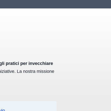
li pratici per invecchiare
niziative. La nostra missione
vio
.