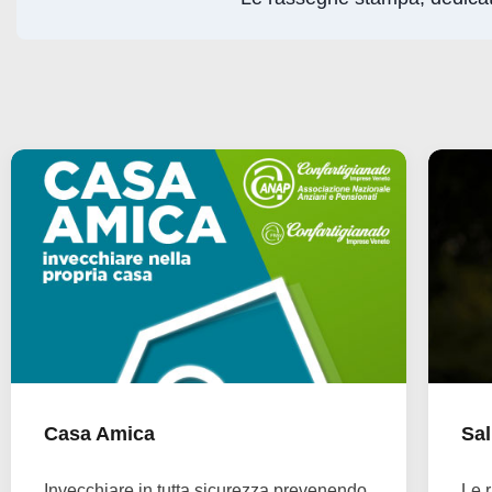
Casa Amica
Sal
Invecchiare in tutta sicurezza prevenendo
Le r