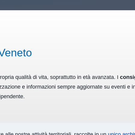
Veneto
opria qualità di vita, soprattutto in età avanzata. I
consig
alizzazione e informazioni sempre aggiornate su eventi e i
dipendente.
lle nostre attività territoriali, raccolte in un
unico archi