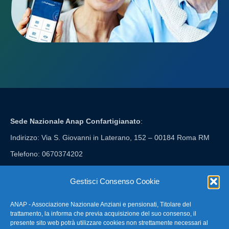
Sede Nazionale Anap Confartigianato
:
Indirizzo: Via S. Giovanni in Laterano, 152 – 00184 Roma RM
Telefono: 0670374202
E-mail: anap@confartigianato.it
Gestisci Consenso Cookie
ANAP - Associazione Nazionale Anziani e pensionati, Titolare del
FAQ – Domande Frequenti
trattamento, la informa che previa acquisizione del suo consenso, il
presente sito web potrà utilizzare cookies non strettamente necessari al