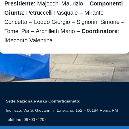
Presidente
: Majocchi Maurizio –
Componenti
Giunta
: Petruccelli Pasquale – Mirante
Concetta – Loddo Giorgio – Signorini Simone –
Tomei Pia – Archilletti Mario –
Coordinatore
:
Ildeconto Valentina
Sede Nazionale Anap Confartigianato
:
Indirizzo: Via S. Giovanni in Laterano, 152 – 00184 Roma RM
Telefono: 0670374202
E-mail: anap@confartigianato.it