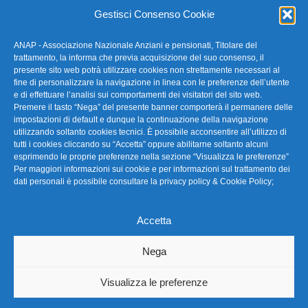
Gestisci Consenso Cookie
ANAP - Associazione Nazionale Anziani e pensionati, Titolare del
FAQ – Domande Frequenti
trattamento, la informa che previa acquisizione del suo consenso, il
presente sito web potrà utilizzare cookies non strettamente necessari al
fine di personalizzare la navigazione in linea con le preferenze dell’utente
La nostra Newsletter
e di effettuare l’analisi sui comportamenti dei visitatori del sito web.
Premere il tasto “Nega” del presente banner comporterà il permanere delle
Link Utili
impostazioni di default e dunque la continuazione della navigazione
utilizzando soltanto cookies tecnici. È possibile acconsentire all’utilizzo di
tutti i cookies cliccando su “Accetta” oppure abilitarne soltanto alcuni
TG Confartigianato
esprimendo le proprie preferenze nella sezione “Visualizza le preferenze”
Per maggiori informazioni sui cookie e per informazioni sul trattamento dei
Privacy & Cookie Policy
dati personali è possibile consultare la
privacy policy & Cookie Policy
;
Accetta
Seguici
Nega
Visualizza le preferenze