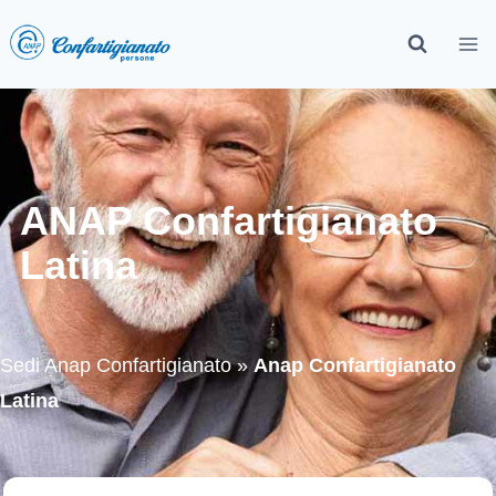
ANAP Confartigianato
Latina
Sedi Anap Confartigianato
»
Anap Confartigianato
Latina