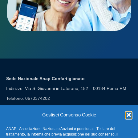
Sede Nazionale Anap Confartigianato
:
Indirizzo: Via S. Giovanni in Laterano, 152 – 00184 Roma RM
Telefono: 0670374202
E-mail: anap@confartigianato.it
Gestisci Consenso Cookie
ANAP - Associazione Nazionale Anziani e pensionati, Titolare del
FAQ – Domande Frequenti
trattamento, la informa che previa acquisizione del suo consenso, il