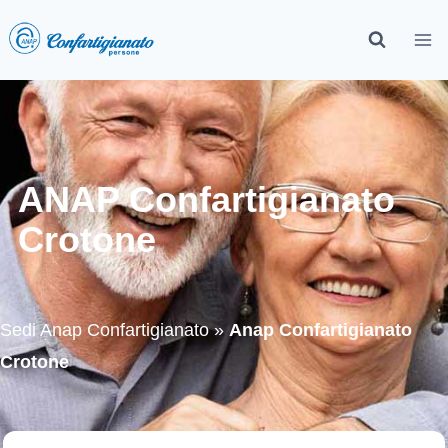
ANAP Confartigianato
Crotone
Sedi Anap Confartigianato
»
Anap Confartigianato
Crotone