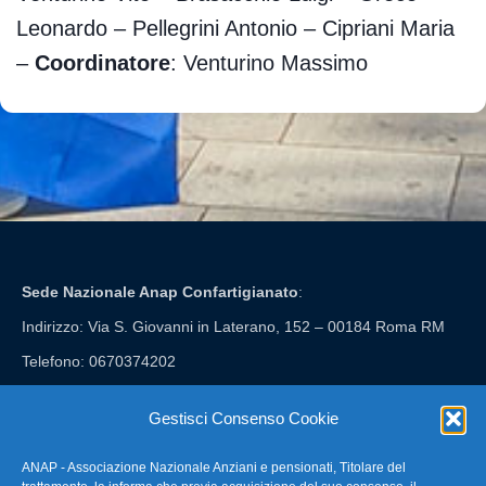
Leonardo – Pellegrini Antonio – Cipriani Maria
–
Coordinatore
: Venturino Massimo
Sede Nazionale Anap Confartigianato
:
Indirizzo: Via S. Giovanni in Laterano, 152 – 00184 Roma RM
Telefono: 0670374202
E-mail: anap@confartigianato.it
Gestisci Consenso Cookie
ANAP - Associazione Nazionale Anziani e pensionati, Titolare del
FAQ – Domande Frequenti