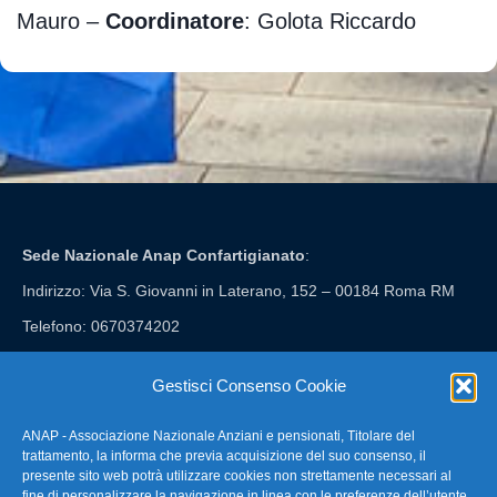
Mauro –
Coordinatore
: Golota Riccardo
Sede Nazionale Anap Confartigianato
:
Indirizzo: Via S. Giovanni in Laterano, 152 – 00184 Roma RM
Telefono: 0670374202
E-mail: anap@confartigianato.it
Gestisci Consenso Cookie
ANAP - Associazione Nazionale Anziani e pensionati, Titolare del
FAQ – Domande Frequenti
trattamento, la informa che previa acquisizione del suo consenso, il
presente sito web potrà utilizzare cookies non strettamente necessari al
fine di personalizzare la navigazione in linea con le preferenze dell’utente