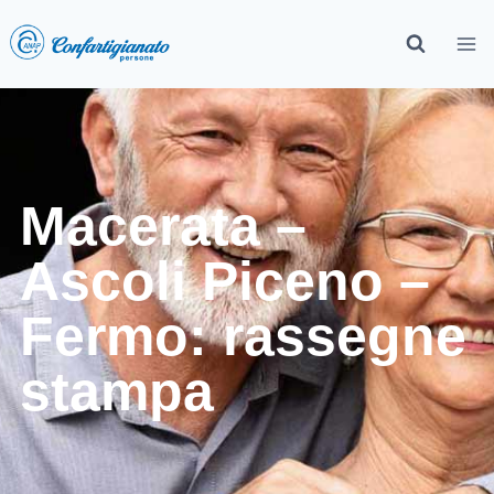
Macerata –
Ascoli Piceno –
Fermo: rassegne
stampa