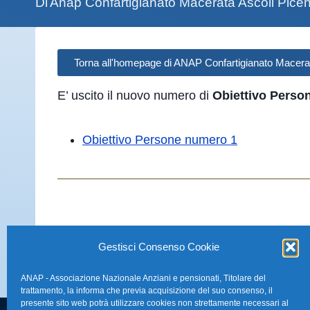
Di
Anap Confartigianato Macerata Ascoli Pic
Torna all'homepage di ANAP Confartigianato Macera
E’ uscito il nuovo numero di
Obiettivo Person
Obiettivo Persone numero 1
Gestisci Consenso Cookie
ANAP - Associazione Nazionale Anziani e pensionati, Titolare del
trattamento, la informa che previa acquisizione del suo consenso, il
presente sito web potrà utilizzare cookies non strettamente necessari al