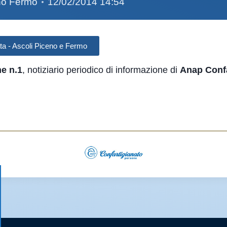
eno Fermo
12/02/2014 14:54
ta - Ascoli Piceno e Fermo
e n.1
, notiziario periodico di informazione di
Anap Confa