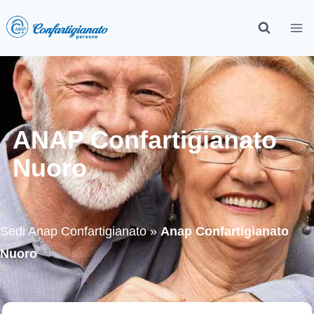
ANAP Confartigianato
Nuoro
Sedi Anap Confartigianato
»
Anap Confartigianato
Nuoro