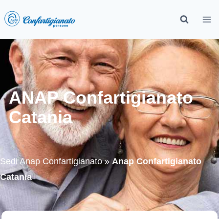
ANAP Confartigianato
Catania
Sedi Anap Confartigianato
»
Anap Confartigianato
Catania