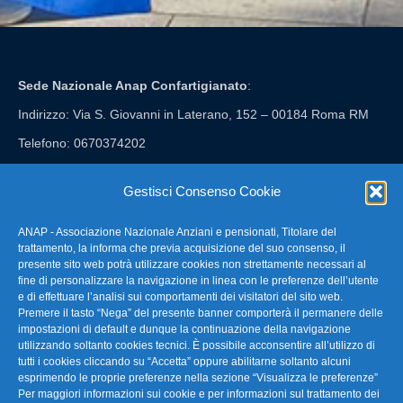
Sede Nazionale Anap Confartigianato
:
Indirizzo: Via S. Giovanni in Laterano, 152 – 00184 Roma RM
Telefono: 0670374202
E-mail: anap@confartigianato.it
Gestisci Consenso Cookie
ANAP - Associazione Nazionale Anziani e pensionati, Titolare del
FAQ – Domande Frequenti
trattamento, la informa che previa acquisizione del suo consenso, il
presente sito web potrà utilizzare cookies non strettamente necessari al
fine di personalizzare la navigazione in linea con le preferenze dell’utente
La nostra Newsletter
e di effettuare l’analisi sui comportamenti dei visitatori del sito web.
Premere il tasto “Nega” del presente banner comporterà il permanere delle
Link Utili
impostazioni di default e dunque la continuazione della navigazione
utilizzando soltanto cookies tecnici. È possibile acconsentire all’utilizzo di
tutti i cookies cliccando su “Accetta” oppure abilitarne soltanto alcuni
TG Confartigianato
esprimendo le proprie preferenze nella sezione “Visualizza le preferenze”
Per maggiori informazioni sui cookie e per informazioni sul trattamento dei