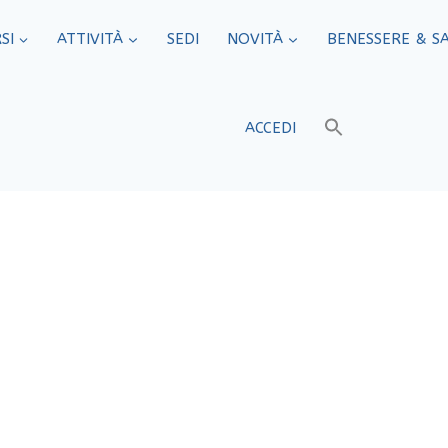
SI
ATTIVITÀ
SEDI​
NOVITÀ
BENESSERE & S
ACCEDI
e e Riconosci