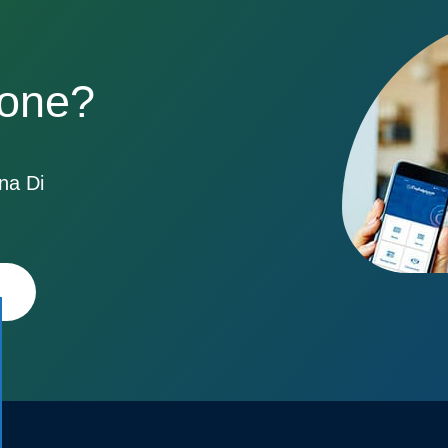
sone?
ona Di