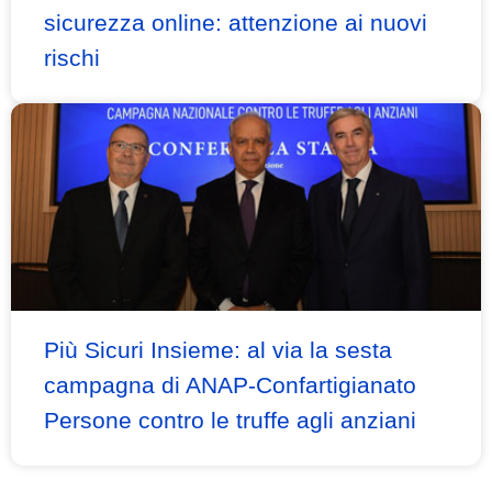
sicurezza online: attenzione ai nuovi
rischi
Più Sicuri Insieme: al via la sesta
campagna di ANAP-Confartigianato
Persone contro le truffe agli anziani