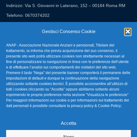
Indirizzo: Via S. Giovanni in Laterano, 152 – 00184 Roma RM
Telefono: 0670374202
E-mail: anap@confartigianato.it
Gestisci Consenso Cookie
ANAP - Associazione Nazionale Anziani e pensionati, Titolare del
FAQ – Domande Frequenti
trattamento, la informa che previa acquisizione del suo consenso, il
presente sito web potrà utilizzare cookies non strettamente necessari al
fine di personalizzare la navigazione in linea con le preferenze dell’utente
La nostra Newsletter
e di effettuare l’analisi sui comportamenti dei visitatori del sito web.
Premere il tasto “Nega” del presente banner comporterà il permanere delle
Link Utili
impostazioni di default e dunque la continuazione della navigazione
utilizzando soltanto cookies tecnici. È possibile acconsentire all’utilizzo di
tutti i cookies cliccando su “Accetta” oppure abilitarne soltanto alcuni
TG Confartigianato
esprimendo le proprie preferenze nella sezione “Visualizza le preferenze”
Per maggiori informazioni sui cookie e per informazioni sul trattamento dei
Privacy & Cookie Policy
dati personali è possibile consultare la
privacy policy & Cookie Policy
;
Accetta
Seguici
Nega