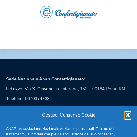
Sede Nazionale Anap Confartigianato
:
Indirizzo: Via S. Giovanni in Laterano, 152 – 00184 Roma RM
Telefono: 0670374202
E-mail: anap@confartigianato.it
Gestisci Consenso Cookie
ANAP - Associazione Nazionale Anziani e pensionati, Titolare del
FAQ – Domande Frequenti
trattamento, la informa che previa acquisizione del suo consenso, il