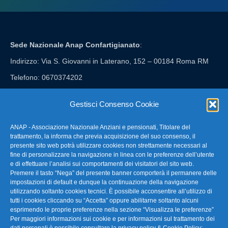
Sede Nazionale Anap Confartigianato
:
Indirizzo: Via S. Giovanni in Laterano, 152 – 00184 Roma RM
Telefono: 0670374202
E-mail: anap@confartigianato.it
Gestisci Consenso Cookie
ANAP - Associazione Nazionale Anziani e pensionati, Titolare del
FAQ – Domande Frequenti
trattamento, la informa che previa acquisizione del suo consenso, il
presente sito web potrà utilizzare cookies non strettamente necessari al
fine di personalizzare la navigazione in linea con le preferenze dell’utente
La nostra Newsletter
e di effettuare l’analisi sui comportamenti dei visitatori del sito web.
Premere il tasto “Nega” del presente banner comporterà il permanere delle
Link Utili
impostazioni di default e dunque la continuazione della navigazione
utilizzando soltanto cookies tecnici. È possibile acconsentire all’utilizzo di
tutti i cookies cliccando su “Accetta” oppure abilitarne soltanto alcuni
TG Confartigianato
esprimendo le proprie preferenze nella sezione “Visualizza le preferenze”
Per maggiori informazioni sui cookie e per informazioni sul trattamento dei