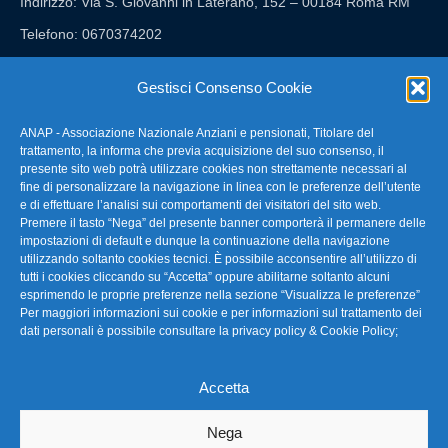
Indirizzo: Via S. Giovanni in Laterano, 152 – 00184 Roma RM
Telefono: 0670374202
E-mail: anap@confartigianato.it
Gestisci Consenso Cookie
ANAP - Associazione Nazionale Anziani e pensionati, Titolare del
FAQ – Domande Frequenti
trattamento, la informa che previa acquisizione del suo consenso, il
presente sito web potrà utilizzare cookies non strettamente necessari al
fine di personalizzare la navigazione in linea con le preferenze dell’utente
La nostra Newsletter
e di effettuare l’analisi sui comportamenti dei visitatori del sito web.
Premere il tasto “Nega” del presente banner comporterà il permanere delle
Link Utili
impostazioni di default e dunque la continuazione della navigazione
utilizzando soltanto cookies tecnici. È possibile acconsentire all’utilizzo di
tutti i cookies cliccando su “Accetta” oppure abilitarne soltanto alcuni
TG Confartigianato
esprimendo le proprie preferenze nella sezione “Visualizza le preferenze”
Per maggiori informazioni sui cookie e per informazioni sul trattamento dei
Privacy & Cookie Policy
dati personali è possibile consultare la
privacy policy & Cookie Policy
;
Accetta
Seguici
Nega