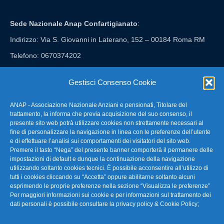
Sede Nazionale Anap Confartigianato
:
Indirizzo: Via S. Giovanni in Laterano, 152 – 00184 Roma RM
Telefono: 0670374202
E-mail: anap@confartigianato.it
Gestisci Consenso Cookie
ANAP - Associazione Nazionale Anziani e pensionati, Titolare del
FAQ – Domande Frequenti
trattamento, la informa che previa acquisizione del suo consenso, il
presente sito web potrà utilizzare cookies non strettamente necessari al
fine di personalizzare la navigazione in linea con le preferenze dell’utente
La nostra Newsletter
e di effettuare l’analisi sui comportamenti dei visitatori del sito web.
Premere il tasto “Nega” del presente banner comporterà il permanere delle
Link Utili
impostazioni di default e dunque la continuazione della navigazione
utilizzando soltanto cookies tecnici. È possibile acconsentire all’utilizzo di
tutti i cookies cliccando su “Accetta” oppure abilitarne soltanto alcuni
TG Confartigianato
esprimendo le proprie preferenze nella sezione “Visualizza le preferenze”
Per maggiori informazioni sui cookie e per informazioni sul trattamento dei
Privacy & Cookie Policy
dati personali è possibile consultare la
privacy policy & Cookie Policy
;