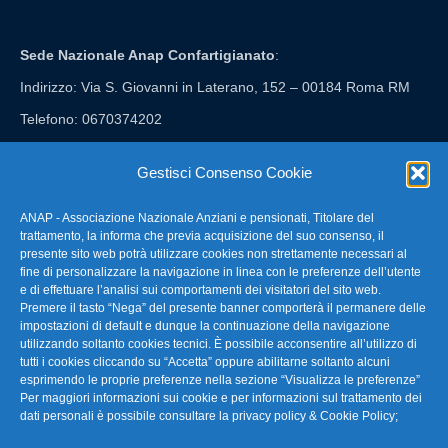
Sede Nazionale Anap Confartigianato
:
Indirizzo: Via S. Giovanni in Laterano, 152 – 00184 Roma RM
Telefono: 0670374202
E-mail: anap@confartigianato.it
Gestisci Consenso Cookie
ANAP - Associazione Nazionale Anziani e pensionati, Titolare del
FAQ – Domande Frequenti
trattamento, la informa che previa acquisizione del suo consenso, il
presente sito web potrà utilizzare cookies non strettamente necessari al
fine di personalizzare la navigazione in linea con le preferenze dell’utente
La nostra Newsletter
e di effettuare l’analisi sui comportamenti dei visitatori del sito web.
Premere il tasto “Nega” del presente banner comporterà il permanere delle
Link Utili
impostazioni di default e dunque la continuazione della navigazione
utilizzando soltanto cookies tecnici. È possibile acconsentire all’utilizzo di
tutti i cookies cliccando su “Accetta” oppure abilitarne soltanto alcuni
TG Confartigianato
esprimendo le proprie preferenze nella sezione “Visualizza le preferenze”
Per maggiori informazioni sui cookie e per informazioni sul trattamento dei
Privacy & Cookie Policy
dati personali è possibile consultare la
privacy policy & Cookie Policy
;