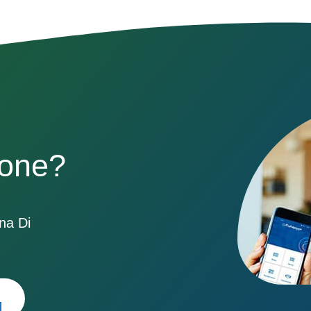
sone?
ona Di