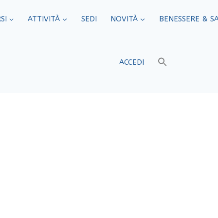
SI
ATTIVITÀ
SEDI​
NOVITÀ
BENESSERE & S
ACCEDI
venzione Hertz