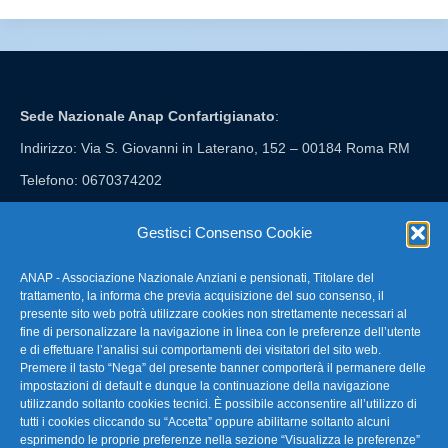
Sede Nazionale Anap Confartigianato
:
Indirizzo: Via S. Giovanni in Laterano, 152 – 00184 Roma RM
Telefono: 0670374202
E-mail: anap@confartigianato.it
Gestisci Consenso Cookie
ANAP - Associazione Nazionale Anziani e pensionati, Titolare del
FAQ – Domande Frequenti
trattamento, la informa che previa acquisizione del suo consenso, il
presente sito web potrà utilizzare cookies non strettamente necessari al
fine di personalizzare la navigazione in linea con le preferenze dell’utente
La nostra Newsletter
e di effettuare l’analisi sui comportamenti dei visitatori del sito web.
Premere il tasto “Nega” del presente banner comporterà il permanere delle
Link Utili
impostazioni di default e dunque la continuazione della navigazione
utilizzando soltanto cookies tecnici. È possibile acconsentire all’utilizzo di
tutti i cookies cliccando su “Accetta” oppure abilitarne soltanto alcuni
TG Confartigianato
esprimendo le proprie preferenze nella sezione “Visualizza le preferenze”