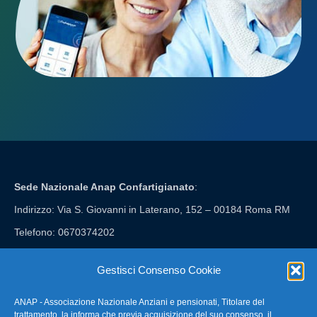
Sede Nazionale Anap Confartigianato
:
Indirizzo: Via S. Giovanni in Laterano, 152 – 00184 Roma RM
Telefono: 0670374202
E-mail: anap@confartigianato.it
Gestisci Consenso Cookie
ANAP - Associazione Nazionale Anziani e pensionati, Titolare del
FAQ – Domande Frequenti
trattamento, la informa che previa acquisizione del suo consenso, il