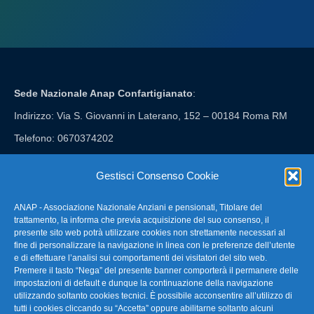
Sede Nazionale Anap Confartigianato
:
Indirizzo: Via S. Giovanni in Laterano, 152 – 00184 Roma RM
Telefono: 0670374202
E-mail: anap@confartigianato.it
Gestisci Consenso Cookie
ANAP - Associazione Nazionale Anziani e pensionati, Titolare del
FAQ – Domande Frequenti
trattamento, la informa che previa acquisizione del suo consenso, il
presente sito web potrà utilizzare cookies non strettamente necessari al
fine di personalizzare la navigazione in linea con le preferenze dell’utente
La nostra Newsletter
e di effettuare l’analisi sui comportamenti dei visitatori del sito web.
Premere il tasto “Nega” del presente banner comporterà il permanere delle
Link Utili
impostazioni di default e dunque la continuazione della navigazione
utilizzando soltanto cookies tecnici. È possibile acconsentire all’utilizzo di
tutti i cookies cliccando su “Accetta” oppure abilitarne soltanto alcuni