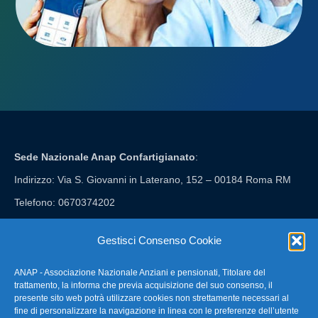
Sede Nazionale Anap Confartigianato
:
Indirizzo: Via S. Giovanni in Laterano, 152 – 00184 Roma RM
Telefono: 0670374202
E-mail: anap@confartigianato.it
Gestisci Consenso Cookie
ANAP - Associazione Nazionale Anziani e pensionati, Titolare del
FAQ – Domande Frequenti
trattamento, la informa che previa acquisizione del suo consenso, il
presente sito web potrà utilizzare cookies non strettamente necessari al
fine di personalizzare la navigazione in linea con le preferenze dell’utente
La nostra Newsletter