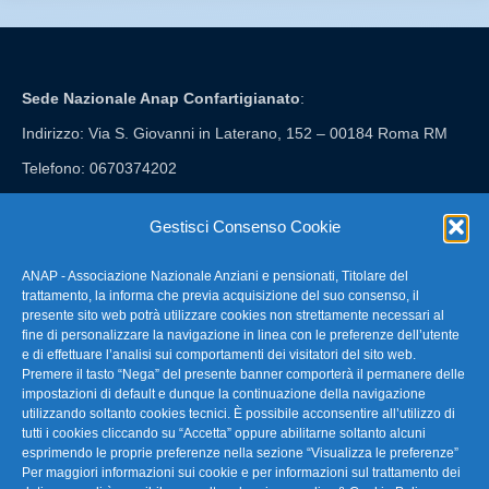
Sede Nazionale Anap Confartigianato
:
Indirizzo: Via S. Giovanni in Laterano, 152 – 00184 Roma RM
Telefono: 0670374202
E-mail: anap@confartigianato.it
Gestisci Consenso Cookie
ANAP - Associazione Nazionale Anziani e pensionati, Titolare del
FAQ – Domande Frequenti
trattamento, la informa che previa acquisizione del suo consenso, il
presente sito web potrà utilizzare cookies non strettamente necessari al
fine di personalizzare la navigazione in linea con le preferenze dell’utente
La nostra Newsletter
e di effettuare l’analisi sui comportamenti dei visitatori del sito web.
Premere il tasto “Nega” del presente banner comporterà il permanere delle
Link Utili
impostazioni di default e dunque la continuazione della navigazione
utilizzando soltanto cookies tecnici. È possibile acconsentire all’utilizzo di
tutti i cookies cliccando su “Accetta” oppure abilitarne soltanto alcuni
TG Confartigianato
esprimendo le proprie preferenze nella sezione “Visualizza le preferenze”
Per maggiori informazioni sui cookie e per informazioni sul trattamento dei