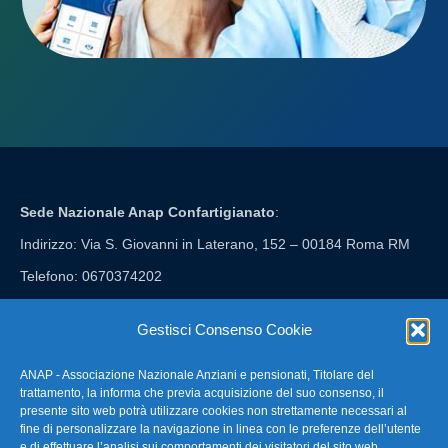
Sede Nazionale Anap Confartigianato
:
Indirizzo: Via S. Giovanni in Laterano, 152 – 00184 Roma RM
Telefono: 0670374202
E-mail: anap@confartigianato.it
Gestisci Consenso Cookie
ANAP - Associazione Nazionale Anziani e pensionati, Titolare del
FAQ – Domande Frequenti
trattamento, la informa che previa acquisizione del suo consenso, il
presente sito web potrà utilizzare cookies non strettamente necessari al
fine di personalizzare la navigazione in linea con le preferenze dell’utente
La nostra Newsletter
e di effettuare l’analisi sui comportamenti dei visitatori del sito web.