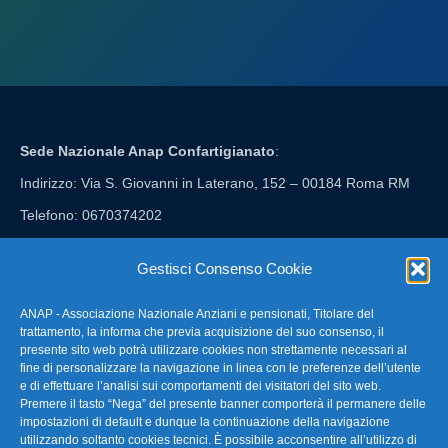
Sede Nazionale Anap Confartigianato
:
Indirizzo: Via S. Giovanni in Laterano, 152 – 00184 Roma RM
Telefono: 0670374202
E-mail: anap@confartigianato.it
Gestisci Consenso Cookie
ANAP - Associazione Nazionale Anziani e pensionati, Titolare del
FAQ – Domande Frequenti
trattamento, la informa che previa acquisizione del suo consenso, il
presente sito web potrà utilizzare cookies non strettamente necessari al
fine di personalizzare la navigazione in linea con le preferenze dell’utente
La nostra Newsletter
e di effettuare l’analisi sui comportamenti dei visitatori del sito web.
Premere il tasto “Nega” del presente banner comporterà il permanere delle
Link Utili
impostazioni di default e dunque la continuazione della navigazione
utilizzando soltanto cookies tecnici. È possibile acconsentire all’utilizzo di