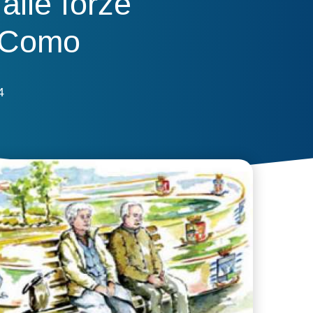
alle forze
a Como
4