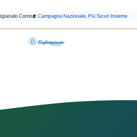
tigianato Como
Campagna Nazionale
,
Più Sicuri Insieme