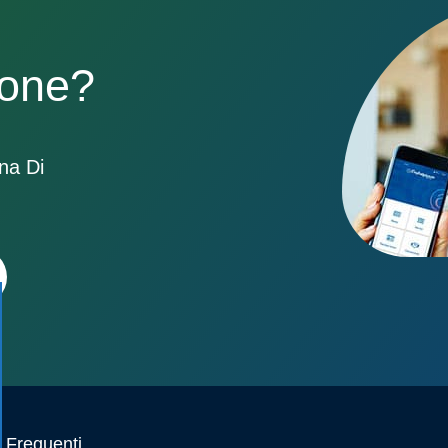
sone?
ona Di
Frequenti