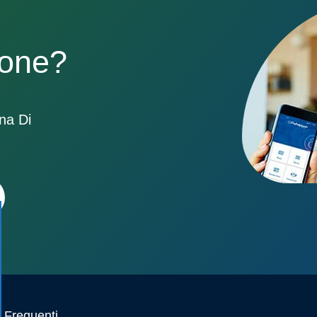
sone?
ona Di
Frequenti