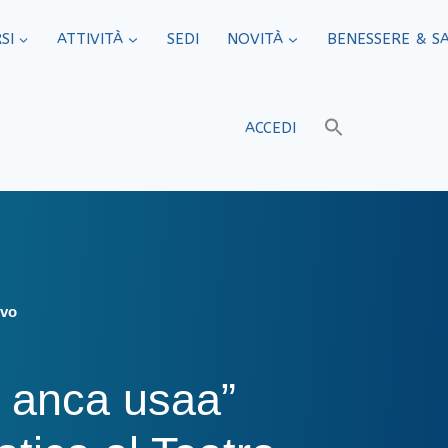
SI
ATTIVITÀ
SEDI​
NOVITÀ
BENESSERE & S
ACCEDI
ovo
ì anca usaa”