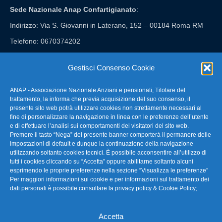
Sede Nazionale Anap Confartigianato
:
Indirizzo: Via S. Giovanni in Laterano, 152 – 00184 Roma RM
Telefono: 0670374202
E-mail: anap@confartigianato.it
Gestisci Consenso Cookie
ANAP - Associazione Nazionale Anziani e pensionati, Titolare del
FAQ – Domande Frequenti
trattamento, la informa che previa acquisizione del suo consenso, il
presente sito web potrà utilizzare cookies non strettamente necessari al
fine di personalizzare la navigazione in linea con le preferenze dell’utente
La nostra Newsletter
e di effettuare l’analisi sui comportamenti dei visitatori del sito web.
Premere il tasto “Nega” del presente banner comporterà il permanere delle
Link Utili
impostazioni di default e dunque la continuazione della navigazione
utilizzando soltanto cookies tecnici. È possibile acconsentire all’utilizzo di
tutti i cookies cliccando su “Accetta” oppure abilitarne soltanto alcuni
TG Confartigianato
esprimendo le proprie preferenze nella sezione “Visualizza le preferenze”
Per maggiori informazioni sui cookie e per informazioni sul trattamento dei
Privacy & Cookie Policy
dati personali è possibile consultare la
privacy policy & Cookie Policy
;
Accetta