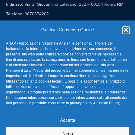
Indirizzo: Via S. Giovanni in Laterano, 152 – 00184 Roma RM
Telefono: 0670374202
E-mail: anap@confartigianato.it
Gestisci Consenso Cookie
ANAP - Associazione Nazionale Anziani e pensionati, Titolare del
FAQ – Domande Frequenti
trattamento, la informa che previa acquisizione del suo consenso, il
presente sito web potrà utilizzare cookies non strettamente necessari al
fine di personalizzare la navigazione in linea con le preferenze dell’utente
La nostra Newsletter
e di effettuare l’analisi sui comportamenti dei visitatori del sito web.
Premere il tasto “Nega” del presente banner comporterà il permanere delle
Link Utili
impostazioni di default e dunque la continuazione della navigazione
utilizzando soltanto cookies tecnici. È possibile acconsentire all’utilizzo di
tutti i cookies cliccando su “Accetta” oppure abilitarne soltanto alcuni
TG Confartigianato
esprimendo le proprie preferenze nella sezione “Visualizza le preferenze”
Per maggiori informazioni sui cookie e per informazioni sul trattamento dei
Privacy & Cookie Policy
dati personali è possibile consultare la
privacy policy & Cookie Policy
;
Accetta
Seguici
Nega