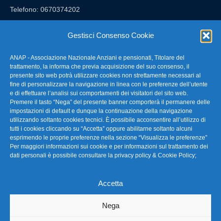
Telefono: 0670374202
E-mail: anap@confartigianato.it
Gestisci Consenso Cookie
ANAP - Associazione Nazionale Anziani e pensionati, Titolare del
FAQ – Domande Frequenti
trattamento, la informa che previa acquisizione del suo consenso, il
presente sito web potrà utilizzare cookies non strettamente necessari al
fine di personalizzare la navigazione in linea con le preferenze dell’utente
La nostra Newsletter
e di effettuare l’analisi sui comportamenti dei visitatori del sito web.
Premere il tasto “Nega” del presente banner comporterà il permanere delle
Link Utili
impostazioni di default e dunque la continuazione della navigazione
utilizzando soltanto cookies tecnici. È possibile acconsentire all’utilizzo di
tutti i cookies cliccando su “Accetta” oppure abilitarne soltanto alcuni
TG Confartigianato
esprimendo le proprie preferenze nella sezione “Visualizza le preferenze”
Per maggiori informazioni sui cookie e per informazioni sul trattamento dei
Privacy & Cookie Policy
dati personali è possibile consultare la
privacy policy & Cookie Policy
;
Accetta
Seguici
Nega