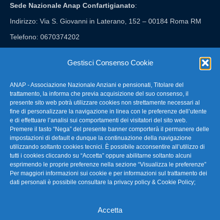
Sede Nazionale Anap Confartigianato
:
Indirizzo: Via S. Giovanni in Laterano, 152 – 00184 Roma RM
Telefono: 0670374202
E-mail: anap@confartigianato.it
Gestisci Consenso Cookie
ANAP - Associazione Nazionale Anziani e pensionati, Titolare del
FAQ – Domande Frequenti
trattamento, la informa che previa acquisizione del suo consenso, il
presente sito web potrà utilizzare cookies non strettamente necessari al
fine di personalizzare la navigazione in linea con le preferenze dell’utente
La nostra Newsletter
e di effettuare l’analisi sui comportamenti dei visitatori del sito web.
Premere il tasto “Nega” del presente banner comporterà il permanere delle
Link Utili
impostazioni di default e dunque la continuazione della navigazione
utilizzando soltanto cookies tecnici. È possibile acconsentire all’utilizzo di
tutti i cookies cliccando su “Accetta” oppure abilitarne soltanto alcuni
TG Confartigianato
esprimendo le proprie preferenze nella sezione “Visualizza le preferenze”
Per maggiori informazioni sui cookie e per informazioni sul trattamento dei
Privacy & Cookie Policy
dati personali è possibile consultare la
privacy policy & Cookie Policy
;
Accetta