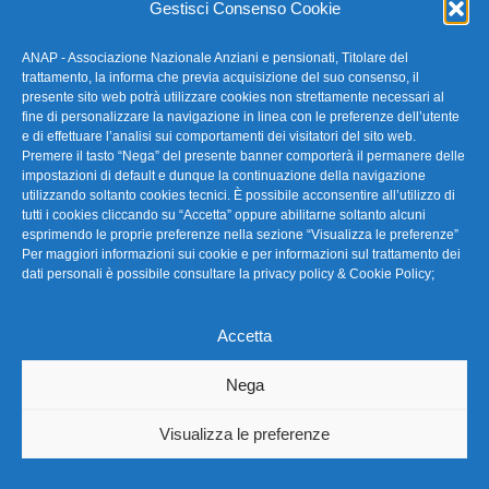
Gestisci Consenso Cookie
ANAP - Associazione Nazionale Anziani e pensionati, Titolare del
FAQ – Domande Frequenti
trattamento, la informa che previa acquisizione del suo consenso, il
presente sito web potrà utilizzare cookies non strettamente necessari al
fine di personalizzare la navigazione in linea con le preferenze dell’utente
La nostra Newsletter
e di effettuare l’analisi sui comportamenti dei visitatori del sito web.
Premere il tasto “Nega” del presente banner comporterà il permanere delle
Link Utili
impostazioni di default e dunque la continuazione della navigazione
utilizzando soltanto cookies tecnici. È possibile acconsentire all’utilizzo di
tutti i cookies cliccando su “Accetta” oppure abilitarne soltanto alcuni
TG Confartigianato
esprimendo le proprie preferenze nella sezione “Visualizza le preferenze”
Per maggiori informazioni sui cookie e per informazioni sul trattamento dei
Privacy & Cookie Policy
dati personali è possibile consultare la
privacy policy & Cookie Policy
;
Accetta
Seguici
Nega
Visualizza le preferenze