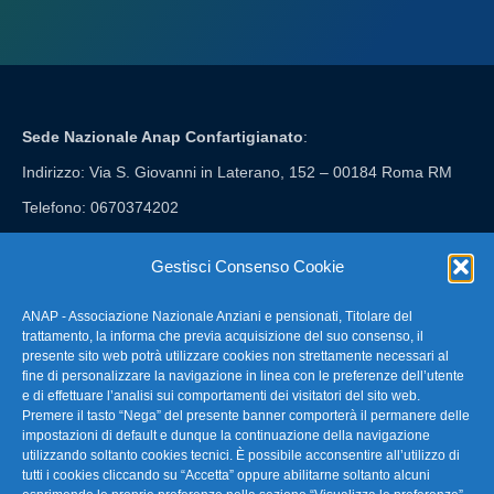
Sede Nazionale Anap Confartigianato
:
Indirizzo: Via S. Giovanni in Laterano, 152 – 00184 Roma RM
Telefono: 0670374202
E-mail: anap@confartigianato.it
Gestisci Consenso Cookie
ANAP - Associazione Nazionale Anziani e pensionati, Titolare del
FAQ – Domande Frequenti
trattamento, la informa che previa acquisizione del suo consenso, il
presente sito web potrà utilizzare cookies non strettamente necessari al
fine di personalizzare la navigazione in linea con le preferenze dell’utente
La nostra Newsletter
e di effettuare l’analisi sui comportamenti dei visitatori del sito web.
Premere il tasto “Nega” del presente banner comporterà il permanere delle
Link Utili
impostazioni di default e dunque la continuazione della navigazione
utilizzando soltanto cookies tecnici. È possibile acconsentire all’utilizzo di
tutti i cookies cliccando su “Accetta” oppure abilitarne soltanto alcuni
TG Confartigianato