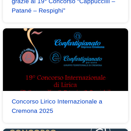
grazie al 19° Concorso “Cappuccilli –
Patané – Respighi”
Concorso Lirico Internazionale a
Cremona 2025