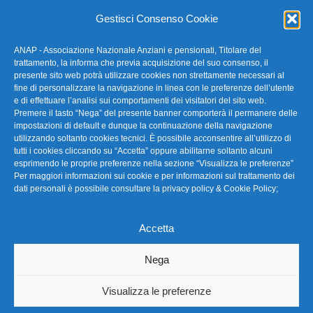
E-mail: anap@confartigianato.it
Gestisci Consenso Cookie
ANAP - Associazione Nazionale Anziani e pensionati, Titolare del
FAQ – Domande Frequenti
trattamento, la informa che previa acquisizione del suo consenso, il
presente sito web potrà utilizzare cookies non strettamente necessari al
fine di personalizzare la navigazione in linea con le preferenze dell’utente
La nostra Newsletter
e di effettuare l’analisi sui comportamenti dei visitatori del sito web.
Premere il tasto “Nega” del presente banner comporterà il permanere delle
Link Utili
impostazioni di default e dunque la continuazione della navigazione
utilizzando soltanto cookies tecnici. È possibile acconsentire all’utilizzo di
tutti i cookies cliccando su “Accetta” oppure abilitarne soltanto alcuni
TG Confartigianato
esprimendo le proprie preferenze nella sezione “Visualizza le preferenze”
Per maggiori informazioni sui cookie e per informazioni sul trattamento dei
Privacy & Cookie Policy
dati personali è possibile consultare la
privacy policy & Cookie Policy
;
Accetta
Seguici
Nega
Visualizza le preferenze