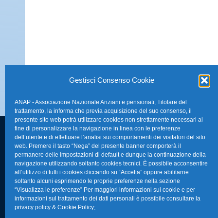
Gestisci Consenso Cookie
ANAP - Associazione Nazionale Anziani e pensionati, Titolare del
trattamento, la informa che previa acquisizione del suo consenso, il
presente sito web potrà utilizzare cookies non strettamente necessari al
fine di personalizzare la navigazione in linea con le preferenze
dell’utente e di effettuare l’analisi sui comportamenti dei visitatori del sito
FAQ – Domande 
web. Premere il tasto “Nega” del presente banner comporterà il
Sede Nazionale Anap Confartigianato
:
permanere delle impostazioni di default e dunque la continuazione della
Indirizzo: Via S. Giovanni in Laterano,
navigazione utilizzando soltanto cookies tecnici. È possibile acconsentire
La nostra Newsle
all’utilizzo di tutti i cookies cliccando su “Accetta” oppure abilitarne
152 – 00184 Roma RM
soltanto alcuni esprimendo le proprie preferenze nella sezione
Link Utili
“Visualizza le preferenze” Per maggiori informazioni sui cookie e per
Telefono: 0670374202
informazioni sul trattamento dei dati personali è possibile consultare la
privacy policy & Cookie Policy
;
E-mail: anap@confartigianato.it
TG Confartigian