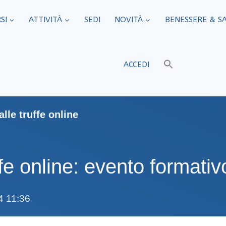
SI
ATTIVITÀ
SEDI​
NOVITÀ
BENESSERE & S
ACCEDI
lle truffe online
ffe online: evento formati
4 11:36