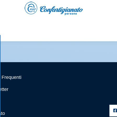
Frequenti
tter
ato