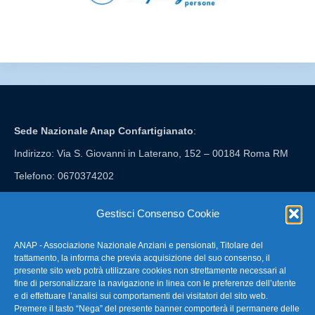
Sede Nazionale Anap Confartigianato
:
Indirizzo: Via S. Giovanni in Laterano, 152 – 00184 Roma RM
Telefono: 0670374202
E-mail: anap@confartigianato.it
Gestisci Consenso Cookie
ANAP - Associazione Nazionale Anziani e pensionati, Titolare del
FAQ – Domande Frequenti
trattamento, la informa che previa acquisizione del suo consenso, il
presente sito web potrà utilizzare cookies non strettamente necessari al
fine di personalizzare la navigazione in linea con le preferenze dell’utente
La nostra Newsletter
e di effettuare l’analisi sui comportamenti dei visitatori del sito web.
Premere il tasto “Nega” del presente banner comporterà il permanere delle